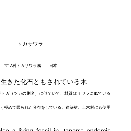
トガサワラ
マツ科トガサワラ属
日本
で生きた化石ともされている木
がトガ（ツガの別名）に似ていて、材質はサワラに似ている
く極めて限られた分布をしている。建築材、土木材にも使用
also a living fossil in Japan's endemic