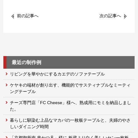
前の記事へ
次の記事へ
最近の制作例
リビングを華やかにするカエデのソファテーブル
ケヤキの端材が創り出す、機能的でサスティナブルなミーティ
ングテーブル
チーズ専門店「FC Cheese」様へ、熟成用にモミを納品しまし
た。
暮らしに馴染む上品なマカバの一枚板テーブルと、夫婦のやさ
しいダイニング時間
「京都御所南 串かつ凡」様に 板蔵より白く美しいセン一枚板