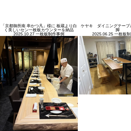
「京都御所南 串かつ凡」様に 板蔵より白
ケヤキ ダイニングテーブ
く美しいセン一枚板カウンターを納品
脚
2025.10.27
一枚板制作事例
2025.06.25
一枚板制