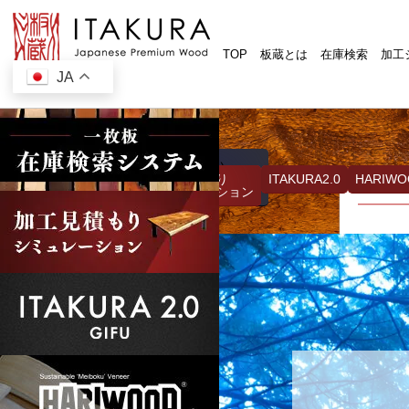
TOP
板蔵とは
在庫検索
加工
JA
お気軽にお問合せください
058-271-3111
在庫検索システム
見積もり
ITAKURA2.0
HARIWO
受付時間：9:00~17:00（日・祝 除く）
シミュレーション