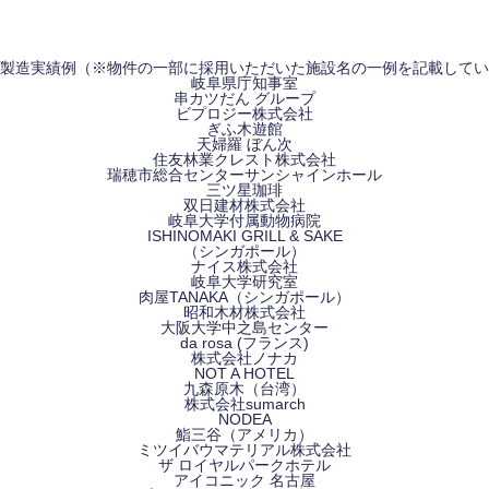
製造実績例
（※物件の一部に採用いただいた施設名の一例を記載してい
岐阜県庁知事室
串カツだん グループ
ビプロジー株式会社
ぎふ木遊館
天婦羅 ぼん次
住友林業クレスト
株式会社
瑞穂市総合センターサンシャインホール
三ツ星珈琲
双日建材株式会社
岐阜大学付属動物病院
ISHINOMAKI GRILL & SAKE
（シンガポール）
ナイス株式会社
岐阜大学研究室
肉屋TANAKA
（シンガポール）
昭和木材株式会社
大阪大学中之島センター
da rosa (フランス)
株式会社ノナカ
NOT A HOTEL
九森原木（台湾）
株式会社sumarch
NODEA
鮨三谷（アメリカ）
ミツイバウマテリアル
株式会社
ザ ロイヤルパークホテル
アイコニック 名古屋