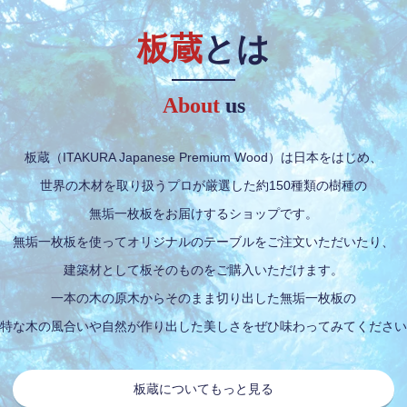
板蔵
とは
About
us
板蔵（ITAKURA Japanese Premium Wood）
は日本をはじめ、
世界の木材を取り扱う
プロが厳選した約150種類の樹種の
無垢一枚板をお届けするショップです。
無垢一枚板を使ってオリジナルの
テーブルをご注文いただいたり、
建築材として板そのものをご購入いただけます。
一本の木の原木からそのまま
切り出した無垢一枚板の
特な木の風合いや自然が作り出した
美しさをぜひ味わってみてください
板蔵についてもっと見る