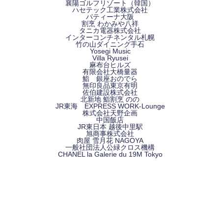
襄陽ゴルフリゾート
（韓国）
ハセテック工業株式会社
パティーナ大阪
割烹 わかみや八祥
タニカ電器株式会社
インターコンチネンタル
札幌
竹の山ダイニング
手石
Yosegi Music
Villa Ryusei
麻布台ヒルズ
有限会社大橋量器
鮨 銀座おのでら
無印良品東京有明
佐伯建設株式会社
北新地 鮨割烹 のの
JR東海 EXPRESS WORK-Lounge
株式会社天野企画
中国飯店
JR東日本 越後中里駅
旭商事株式会社
肉屋 雪月花 NAGOYA
一般社団法人
公緑クロス機構
CHANEL la Galerie du 19M Tokyo