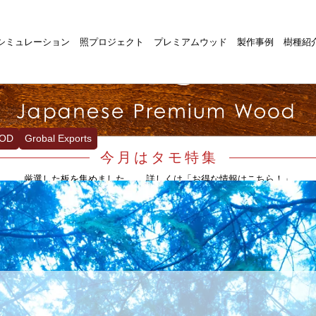
シミュレーション
照プロジェクト
プレミアムウッド
製作事例
樹種紹
OD
Grobal Exports
今月はタモ特集
厳選した板を集めました。 詳しくは「お得な情報はこちら！」