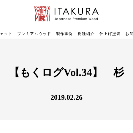
ェクト
プレミアムウッド
製作事例
樹種紹介
仕上げ塗装
お
【もくログVol.34】 杉