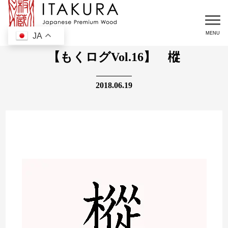
JA
【もくログVol.16】 樅